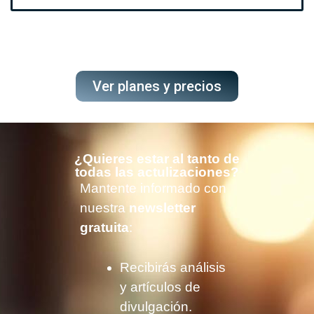
Ver planes y precios
¿Quieres estar al tanto de
todas las actulizaciones?
Mantente informado con
nuestra
newsletter
gratuita
:
Recibirás análisis
y artículos de
divulgación.