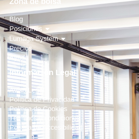
Zona de bolsa
Blog
Posiciones
Lumaga System
Precios
Ayuda
Información Legal
Aviso Legal
Política de Privacidad
Política de Cookies
Términos y condiciones
Política de Accesibilidad