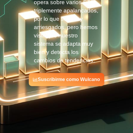
opera sobre varios ETF
triplemente apalancados,
por lo que son muy
arriesgados, pero hemos
visto que nuestro
sistema se adapta muy
bien y detecta los
cambios de tendencias.
Suscribirme como Wulcano