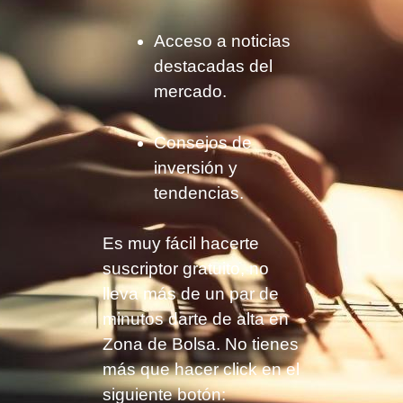
Acceso a noticias
destacadas del
mercado.
Consejos de
inversión y
tendencias.
Es muy fácil hacerte
suscriptor gratuito, no
lleva más de un par de
minutos darte de alta en
Zona de Bolsa. No tienes
más que hacer click en el
siguiente botón: