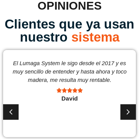
OPINIONES
Clientes que ya usan
nuestro
sistema
Se aprende mucho en sus artículos, sobre
todo las estrategias que ayudan a entender
las inversiones de otra manera a como me lo
contaba mi banco.





Fer-48