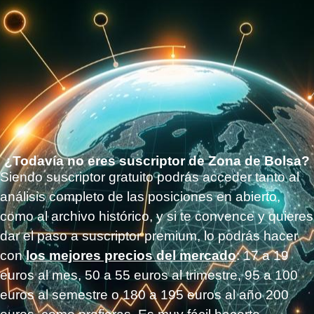
¿Todavía no eres suscriptor de Zona de Bolsa?
Siendo suscriptor gratuito podrás acceder tanto al
análisis completo de las posiciones en abierto,
como al archivo histórico, y si te convence y quieres
dar el paso a suscriptor premium, lo podrás hacer
con
los mejores precios del mercado
: 17 a 19
euros al mes, 50 a 55 euros al trimestre, 95 a 100
euros al semestre o 180 a 195 euros al año 200