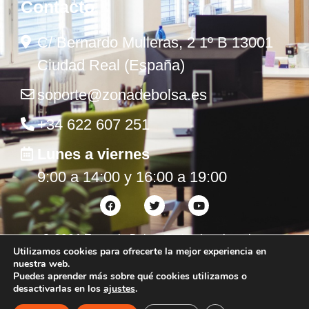
Contacto
C/ Bernardo Mulleras, 2 1º B 13001
Ciudad Real (España)
soporte@zonadebolsa.es
+34 622 607 251
Lunes a viernes
9:00 a 14:00 y 16:00 a 19:00
©
2026
Zona de Bolsa. Todos los derechos
Utilizamos cookies para ofrecerte la mejor experiencia en
reservados.
nuestra web.
Puedes aprender más sobre qué cookies utilizamos o
desactivarlas en los
ajustes
.