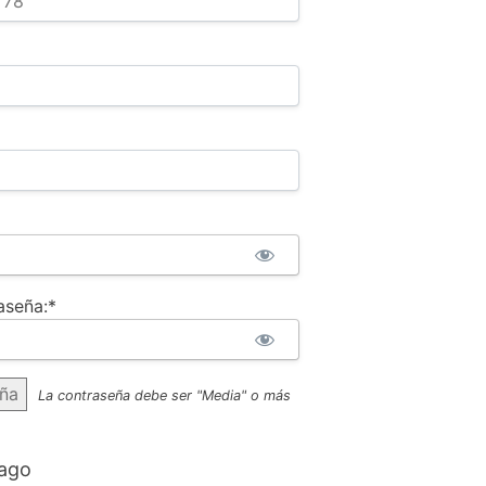
aseña:*
eña
La contraseña debe ser "Media" o más
pago