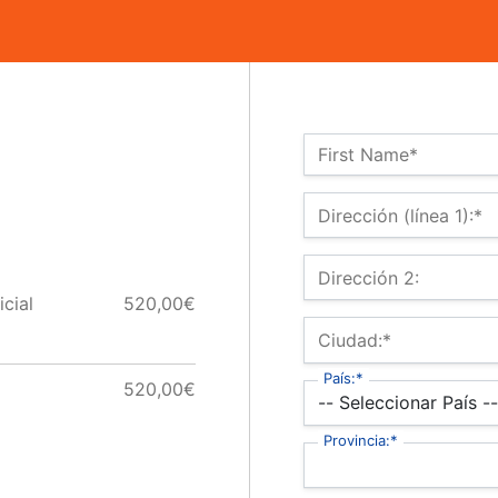
Nombre:*
First Name*
Billing Address
Dirección (línea 1):*
Dirección 2:
cial
520,00€
Ciudad:*
País:*
520,00€
Provincia:*