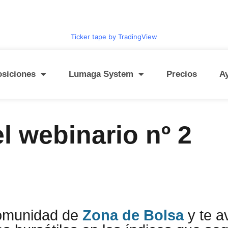
Ticker tape by TradingView
osiciones
Lumaga System
Precios
A
l webinario nº 2
comunidad de
Zona de Bolsa
y te a