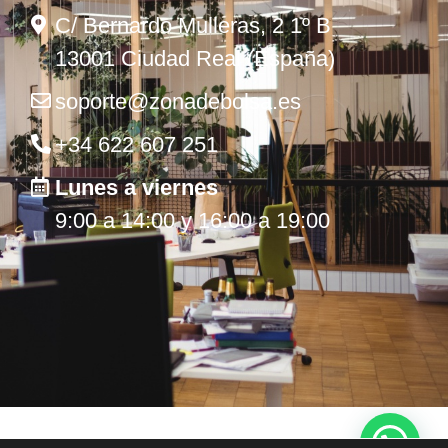
C/ Bernardo Mulleras, 2 1º B
13001 Ciudad Real (España)
soporte@zonadebolsa.es
+34 622 607 251
Lunes a viernes
9:00 a 14:00 y 16:00 a 19:00