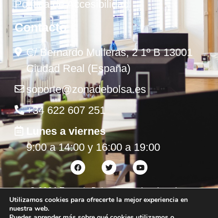
Política de Accesibilidad
Contacto
C/ Bernardo Mulleras, 2 1º B 13001
Ciudad Real (España)
soporte@zonadebolsa.es
+34 622 607 251
Lunes a viernes
9:00 a 14:00 y 16:00 a 19:00
©
2026
Zona de Bolsa. Todos los derechos
Utilizamos cookies para ofrecerte la mejor experiencia en
reservados.
nuestra web.
Puedes aprender más sobre qué cookies utilizamos o