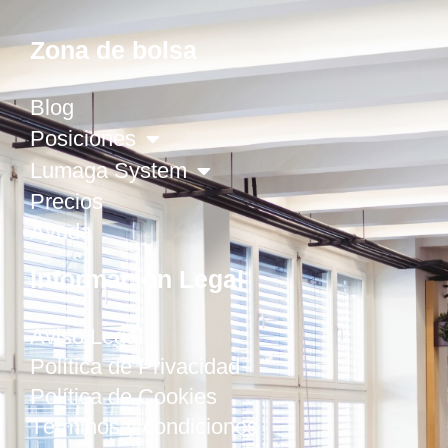
Zona de bolsa
Blog
Posiciones
Lumaga System
Precios
Ayuda
Información Legal
Aviso Legal
Política de Privacidad
Política de Cookies
Términos y condiciones