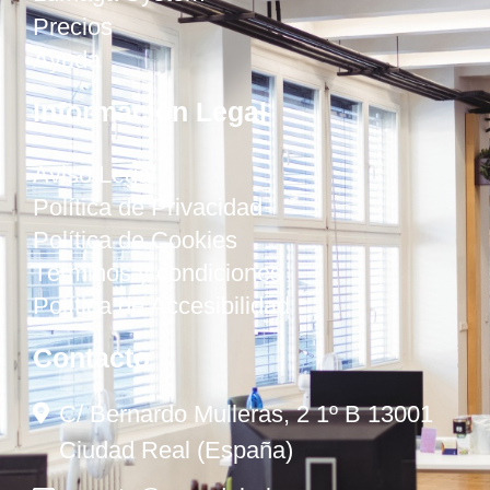
Precios
Ayuda
Información Legal
Aviso Legal
Política de Privacidad
Política de Cookies
Términos y condiciones
Política de Accesibilidad
Contacto
C/ Bernardo Mulleras, 2 1º B 13001
Ciudad Real (España)