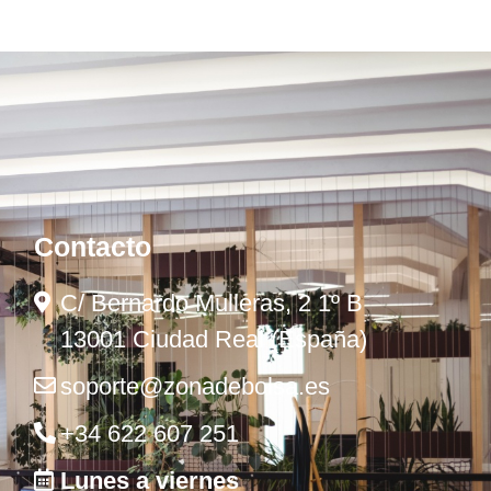
Contacto
C/ Bernardo Mulleras, 2 1º B
13001 Ciudad Real (España)
soporte@zonadebolsa.es
+34 622 607 251
Lunes a viernes