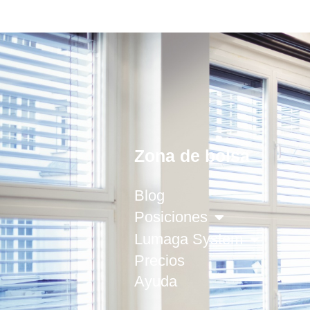
Zona de bolsa
Blog
Posiciones
Lumaga System
Precios
Ayuda