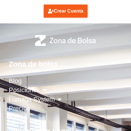
Crear Cuenta
Zona de bolsa
Blog
Posiciones
Lumaga System
Precios
Ayuda
Información Legal