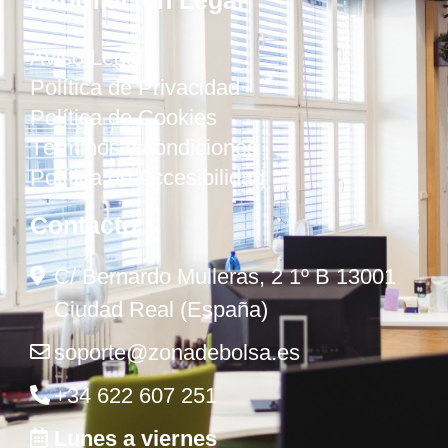
Aviso Legal
Política de Privacidad
Política de Cookies
Términos y condiciones
Política de Accesibilidad
Contacto
C/ Bernardo Mulleras, 2 1º B 13001
Ciudad Real (España)
soporte@zonadebolsa.es
+34 622 607 251
Lunes a viernes