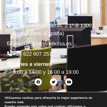
Política de Accesibilidad
Contacto
C/ Bernardo Mulleras, 2 1º B 13001
Ciudad Real (España)
soporte@zonadebolsa.es
+34 622 607 251
Lunes a viernes
9:00 a 14:00 y 16:00 a 19:00
©
2026
Zona de Bolsa. Todos los derechos
Utilizamos cookies para ofrecerte la mejor experiencia en
reservados.
nuestra web.
Puedes aprender más sobre qué cookies utilizamos o