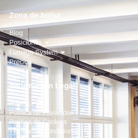
Zona de bolsa
Blog
Posiciones
Lumaga System
Precios
Ayuda
Información Legal
Aviso Legal
Política de Privacidad
Política de Cookies
Términos y condiciones