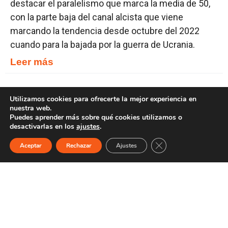
destacar el paralelismo que marca la media de 50,
con la parte baja del canal alcista que viene
marcando la tendencia desde octubre del 2022
cuando para la bajada por la guerra de Ucrania.
Leer más
20/06/2026
Utilizamos cookies para ofrecerte la mejor experiencia en
nuestra web.
El Ibex 35 acelera la subida
Puedes aprender más sobre qué cookies utilizamos o
desactivarlas en los
ajustes
.
El Ibex 35 ha cambiado ultimamente, gracias a la
Cerrar el banner de 
recuperacion de los bancos, que han estado de
Aceptar
Rechazar
Ajustes
lastre durante muchos años, y ahora al igual que el
MB 40 de Milan es la antitesis del DAX aleman.
Desde la movida de los aranceles no ha hecho mas
que subir, apoyado a distancia en la mm 50 y muy
pegado a la mm 20, por lo que no ha necesitado