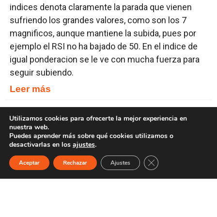
indices denota claramente la parada que vienen
sufriendo los grandes valores, como son los 7
magnificos, aunque mantiene la subida, pues por
ejemplo el RSI no ha bajado de 50. En el indice de
igual ponderacion se le ve con mucha fuerza para
seguir subiendo.
Leer más
Utilizamos cookies para ofrecerte la mejor experiencia en
27/06/2026
nuestra web.
Puedes aprender más sobre qué cookies utilizamos o
Nasdaq normal + igual ponderacion
desactivarlas en los
ajustes
.
Os traigo doa graficos del Nasdaq 100, el primero
Cerrar el banner de 
Aceptar
Rechazar
Ajustes
que os encontrais es el normal donde las vamores
mas grandes mantienen una fuerte ponderación y
en este grafico se ve la formacion de un doble
maximo que ya hemos comentado en ocasiones