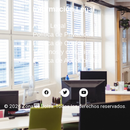
Información Legal
Aviso Legal
Política de Privacidad
Política de Cookies
Términos y condiciones
Política de Accesibilidad
©
2026
Zona de Bolsa. Todos los derechos reservados.