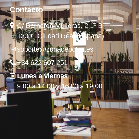
Contacto
C/ Bernardo Mulleras, 2 1º B
13001 Ciudad Real (España)
soporte@zonadebolsa.es
+34 622 607 251
Lunes a viernes
9:00 a 14:00 y 16:00 a 19:00