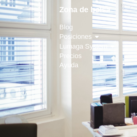
Zona de bolsa
Blog
Posiciones
Lumaga System
Precios
Ayuda