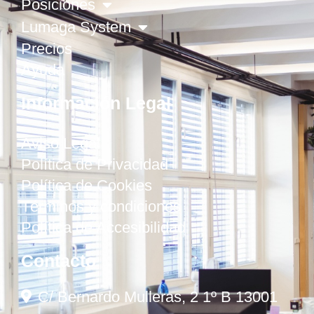
Posiciones
Lumaga System
Precios
Ayuda
Información Legal
Aviso Legal
Política de Privacidad
Política de Cookies
Términos y condiciones
Política de Accesibilidad
Contacto
C/ Bernardo Mulleras, 2 1º B 13001