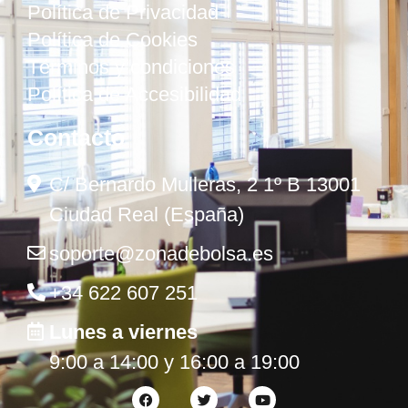
Política de Privacidad
Política de Cookies
Términos y condiciones
Política de Accesibilidad
Contacto
C/ Bernardo Mulleras, 2 1º B 13001
Ciudad Real (España)
soporte@zonadebolsa.es
+34 622 607 251
Lunes a viernes
9:00 a 14:00 y 16:00 a 19:00