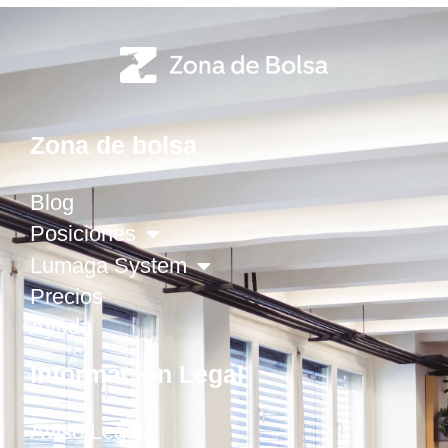
Zona de bolsa
Blog
Posiciones
Lumaga System
Precios
Ayuda
Información Legal
Aviso Legal