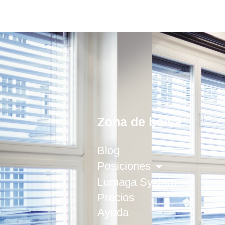
Zona de bolsa
Blog
Posiciones
Lumaga System
Precios
Ayuda