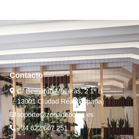
Contacto
C/ Bernardo Mulleras, 2 1º B
13001 Ciudad Real (España)
soporte@zonadebolsa.es
+34 622 607 251