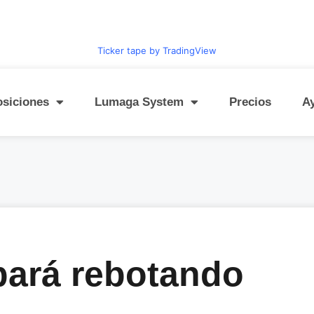
Ticker tape by TradingView
osiciones
Lumaga System
Precios
A
bará rebotando