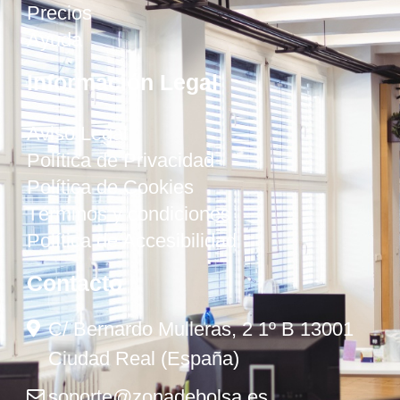
Precios
Ayuda
Información Legal
Aviso Legal
Política de Privacidad
Política de Cookies
Términos y condiciones
Política de Accesibilidad
Contacto
C/ Bernardo Mulleras, 2 1º B 13001
Ciudad Real (España)
soporte@zonadebolsa.es