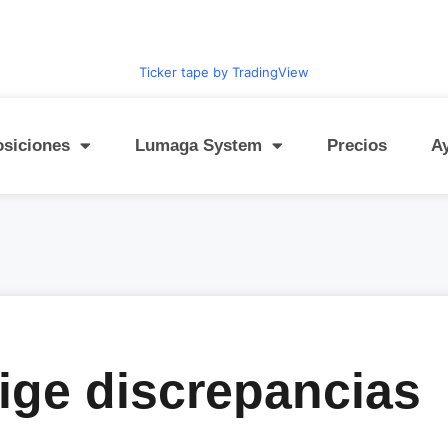
Ticker tape by TradingView
osiciones
Lumaga System
Precios
A
ige discrepancias