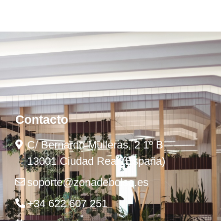
Contacto
C/ Bernardo Mulleras, 2 1º B
13001 Ciudad Real (España)
soporte@zonadebolsa.es
+34 622 607 251