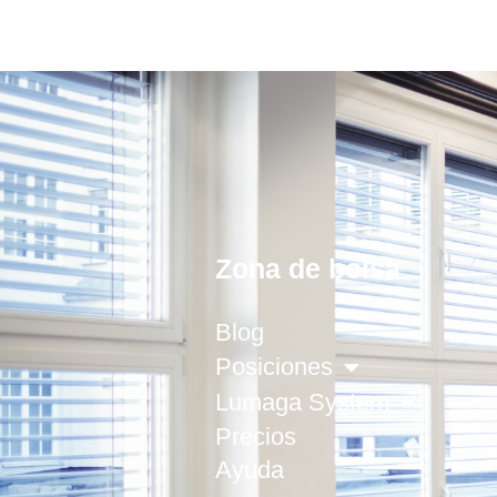
Zona de bolsa
Blog
Posiciones
Lumaga System
Precios
Ayuda