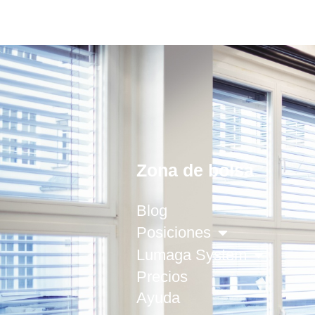
Zona de bolsa
Blog
Posiciones
Lumaga System
Precios
Ayuda