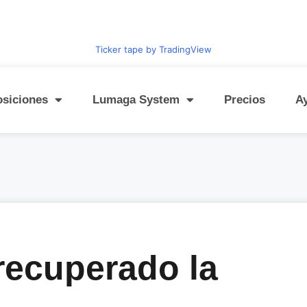
Ticker tape by TradingView
osiciones
Lumaga System
Precios
A
recuperado la