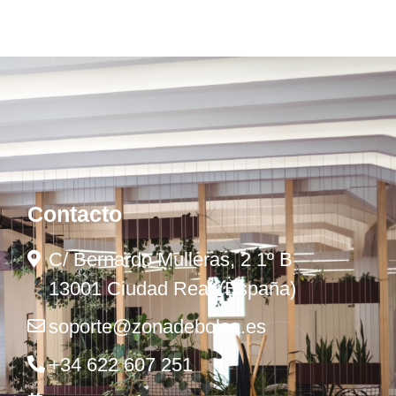
Contacto
C/ Bernardo Mulleras, 2 1º B
13001 Ciudad Real (España)
soporte@zonadebolsa.es
+34 622 607 251