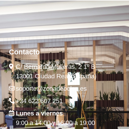
Contacto
C/ Bernardo Mulleras, 2 1º B
13001 Ciudad Real (España)
soporte@zonadebolsa.es
+34 622 607 251
Lunes a viernes
9:00 a 14:00 y 16:00 a 19:00