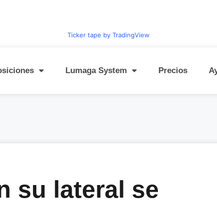
Ticker tape by TradingView
osiciones
Lumaga System
Precios
A
 su lateral se