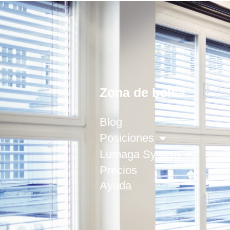
Zona de bolsa
Blog
Posiciones
Lumaga System
Precios
Ayuda