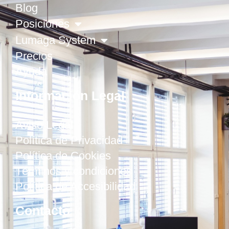
Blog
Posiciones
Lumaga System
Precios
Ayuda
Información Legal
Aviso Legal
Política de Privacidad
Política de Cookies
Términos y condiciones
Política de Accesibilidad
Contacto