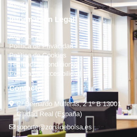
Ayuda
Información Legal
Aviso Legal
Política de Privacidad
Política de Cookies
Términos y condiciones
Política de Accesibilidad
Contacto
C/ Bernardo Mulleras, 2 1º B 13001
Ciudad Real (España)
soporte@zonadebolsa.es