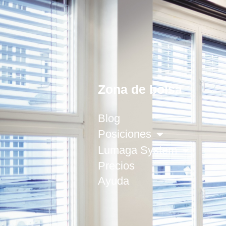
Zona de bolsa
Blog
Posiciones
Lumaga System
Precios
Ayuda