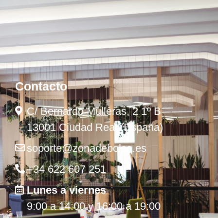
Contacto
C/ Bernardo Mulleras, 2 1º B
13001 Ciudad Real (España)
soporte@zonadebolsa.es
+34 622 607 251
Lunes a viernes
9:00 a 14:00 y 16:00 a 19:00