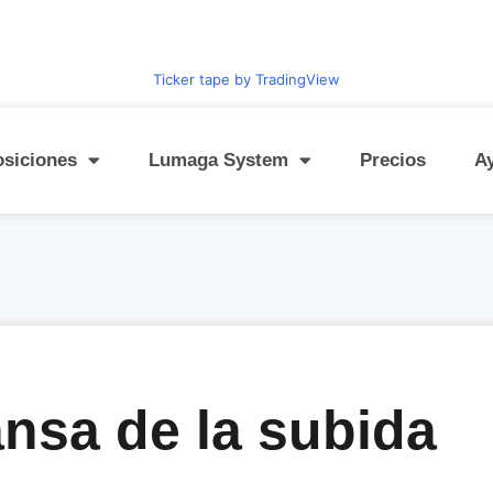
Ticker tape by TradingView
osiciones
Lumaga System
Precios
A
nsa de la subida