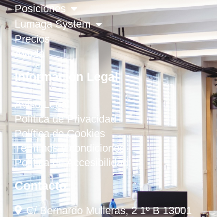
Posiciones
Lumaga System
Precios
Ayuda
Información Legal
Aviso Legal
Política de Privacidad
Política de Cookies
Términos y condiciones
Política de Accesibilidad
Contacto
C/ Bernardo Mulleras, 2 1º B 13001