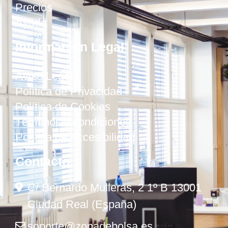
Precios
Ayuda
Información Legal
Aviso Legal
Política de Privacidad
Política de Cookies
Términos y condiciones
Política de Accesibilidad
Contacto
C/ Bernardo Mulleras, 2 1º B 13001
Ciudad Real (España)
soporte@zonadebolsa.es