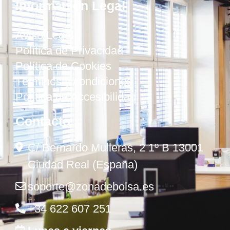
Información Legal
Aviso Legal
Política de Privacidad
Política de Cookies
Términos y condiciones
Política de Accesibilidad
Contacto
C/ Bernardo Mulleras, 2 1º B 13001
Ciudad Real (España)
soporte@zonadebolsa.es
+34 622 607 251