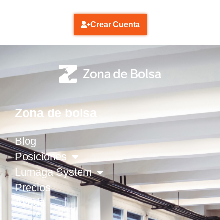
Crear Cuenta
Zona de bolsa
Blog
Posiciones
Lumaga System
Precios
Ayuda