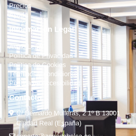
Precios
Ayuda
Información Legal
Aviso Legal
Política de Privacidad
Política de Cookies
Términos y condiciones
Política de Accesibilidad
Contacto
C/ Bernardo Mulleras, 2 1º B 13001
Ciudad Real (España)