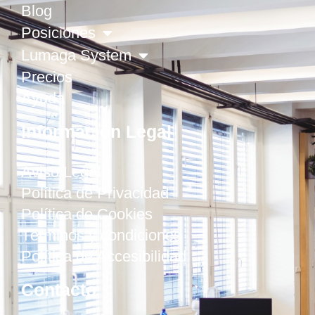
Blog
Posiciones
Lumaga System
Precios
Ayuda
Información Legal
Aviso Legal
Política de Privacidad
Política de Cookies
Términos y condiciones
Política de Accesibilidad
Contacto