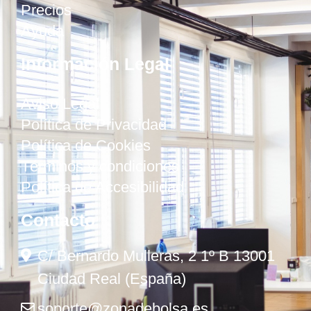
Precios
Ayuda
Información Legal
Aviso Legal
Política de Privacidad
Política de Cookies
Términos y condiciones
Política de Accesibilidad
Contacto
C/ Bernardo Mulleras, 2 1º B 13001
Ciudad Real (España)
soporte@zonadebolsa.es