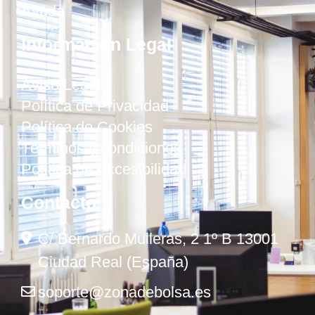
Ayuda
Información Legal
Aviso Legal
Política de Privacidad
Política de Cookies
Términos y condiciones
Política de Accesibilidad
Contacto
C/ Bernardo Mulleras, 2 1º B 13001
Ciudad Real (España)
soporte@zonadebolsa.es