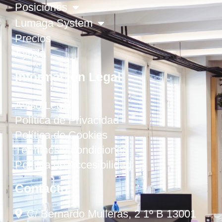
Posiciones
Lumaga System
Precios
Ayuda
Información Legal
Aviso Legal
Política de Privacidad
Política de Cookies
Términos y condiciones
Política de Accesibilidad
Contacto
C/ Bernardo Mulleras, 2 1º B 13001