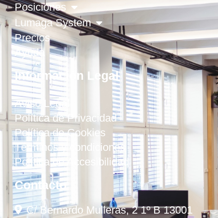
Posiciones
Lumaga System
Precios
Ayuda
Información Legal
Aviso Legal
Política de Privacidad
Política de Cookies
Términos y condiciones
Política de Accesibilidad
Contacto
C/ Bernardo Mulleras, 2 1º B 13001