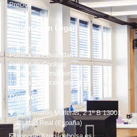
Precios
Ayuda
Información Legal
Aviso Legal
Política de Privacidad
Política de Cookies
Términos y condiciones
Política de Accesibilidad
Contacto
C/ Bernardo Mulleras, 2 1º B 13001
Ciudad Real (España)
soporte@zonadebolsa.es