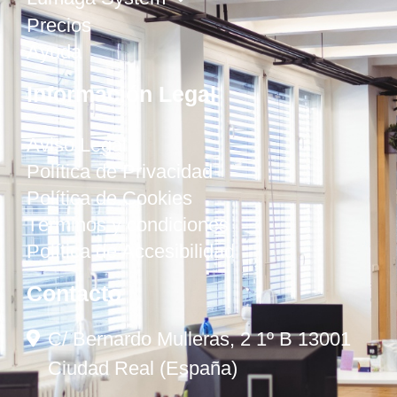
Precios
Ayuda
Información Legal
Aviso Legal
Política de Privacidad
Política de Cookies
Términos y condiciones
Política de Accesibilidad
Contacto
C/ Bernardo Mulleras, 2 1º B 13001
Ciudad Real (España)