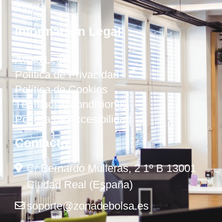
Ayuda
Información Legal
Aviso Legal
Política de Privacidad
Política de Cookies
Términos y condiciones
Política de Accesibilidad
Contacto
C/ Bernardo Mulleras, 2 1º B 13001
Ciudad Real (España)
soporte@zonadebolsa.es