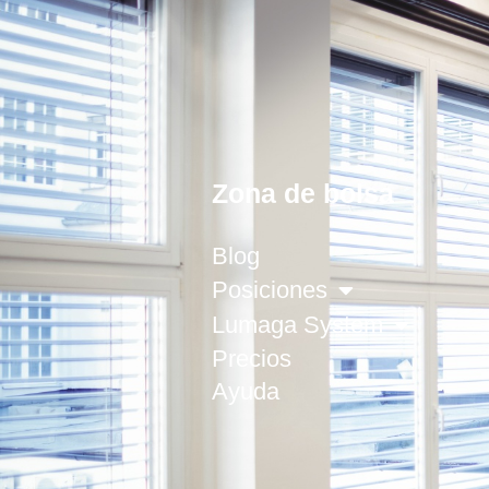
Zona de bolsa
Blog
Posiciones
Lumaga System
Precios
Ayuda