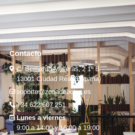
Contacto
C/ Bernardo Mulleras, 2 1º B
13001 Ciudad Real (España)
soporte@zonadebolsa.es
+34 622 607 251
Lunes a viernes
9:00 a 14:00 y 16:00 a 19:00