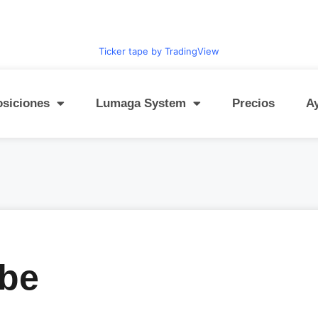
Ticker tape by TradingView
osiciones
Lumaga System
Precios
A
ube