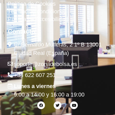
Política de Cookies
Términos y condiciones
Política de Accesibilidad
Contacto
C/ Bernardo Mulleras, 2 1º B 13001
Ciudad Real (España)
soporte@zonadebolsa.es
+34 622 607 251
Lunes a viernes
9:00 a 14:00 y 16:00 a 19:00