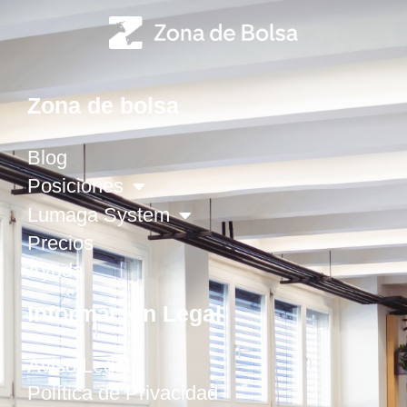
Zona de bolsa
Blog
Posiciones
Lumaga System
Precios
Ayuda
Información Legal
Aviso Legal
Política de Privacidad