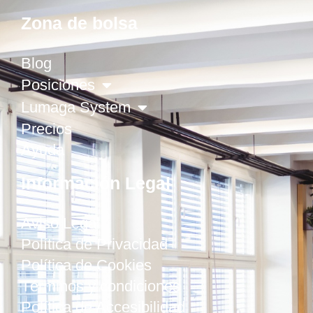
Zona de bolsa
Blog
Posiciones
Lumaga System
Precios
Ayuda
Información Legal
Aviso Legal
Política de Privacidad
Política de Cookies
Términos y condiciones
Política de Accesibilidad