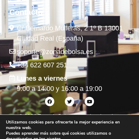
Contacto
C/ Bernardo Mulleras, 2 1º B 13001
Ciudad Real (España)
soporte@zonadebolsa.es
+34 622 607 251
Lunes a viernes
9:00 a 14:00 y 16:00 a 19:00
©
2026
Zona de Bolsa. Todos los derechos
Utilizamos cookies para ofrecerte la mejor experiencia en
reservados.
nuestra web.
Puedes aprender más sobre qué cookies utilizamos o
desactivarlas en los
ajustes
.