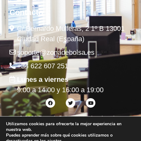
Contacto
C/ Bernardo Mulleras, 2 1º B 13001
Ciudad Real (España)
soporte@zonadebolsa.es
+34 622 607 251
Lunes a viernes
9:00 a 14:00 y 16:00 a 19:00
©
2026
Zona de Bolsa. Todos los derechos
Utilizamos cookies para ofrecerte la mejor experiencia en
reservados.
nuestra web.
Puedes aprender más sobre qué cookies utilizamos o
desactivarlas en los
ajustes
.