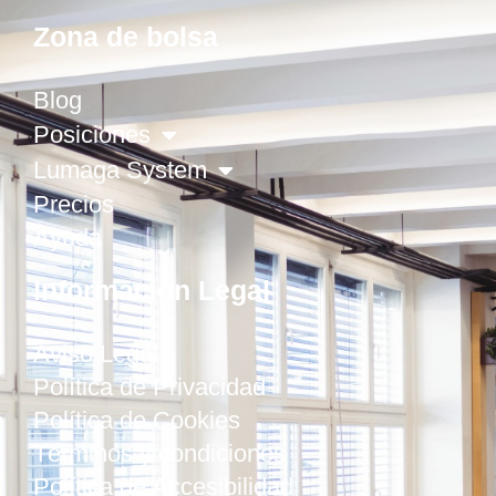
Zona de bolsa
Blog
Posiciones
Lumaga System
Precios
Ayuda
Información Legal
Aviso Legal
Política de Privacidad
Política de Cookies
Términos y condiciones
Política de Accesibilidad