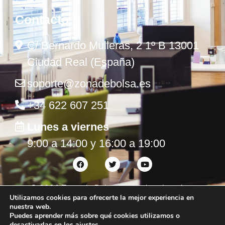
Contacto
C/ Bernardo Mulleras, 2 1º B 13001
Ciudad Real (España)
soporte@zonadebolsa.es
+34 622 607 251
Lunes a viernes
9:00 a 14:00 y 16:00 a 19:00
©
2026
Zona de Bolsa. Todos los derechos
Utilizamos cookies para ofrecerte la mejor experiencia en
reservados.
nuestra web.
Puedes aprender más sobre qué cookies utilizamos o
desactivarlas en los
ajustes
.