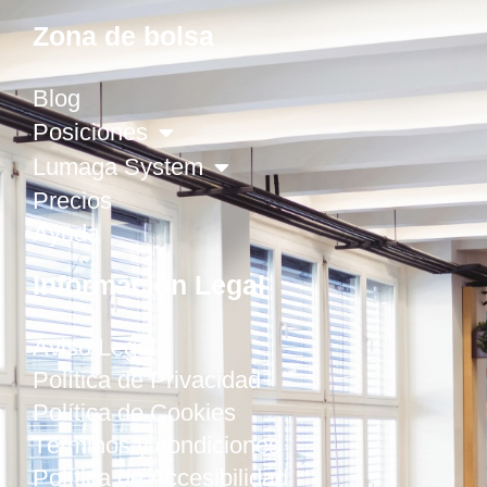
Zona de bolsa
Blog
Posiciones
Lumaga System
Precios
Ayuda
Información Legal
Aviso Legal
Política de Privacidad
Política de Cookies
Términos y condiciones
Política de Accesibilidad