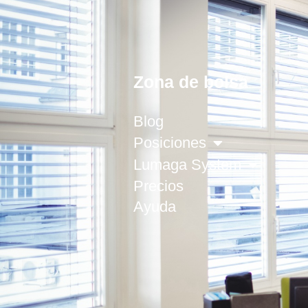
Zona de bolsa
Blog
Posiciones
Lumaga System
Precios
Ayuda