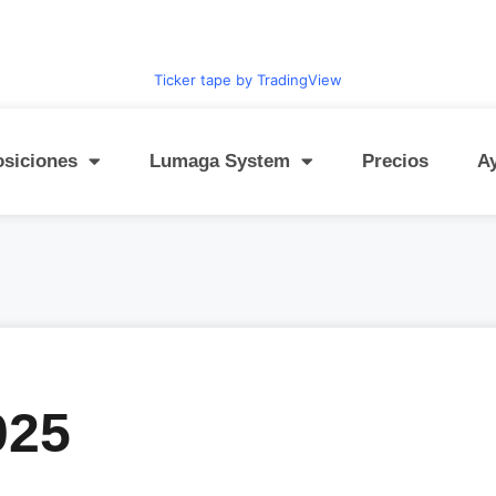
Ticker tape by TradingView
osiciones
Lumaga System
Precios
A
025