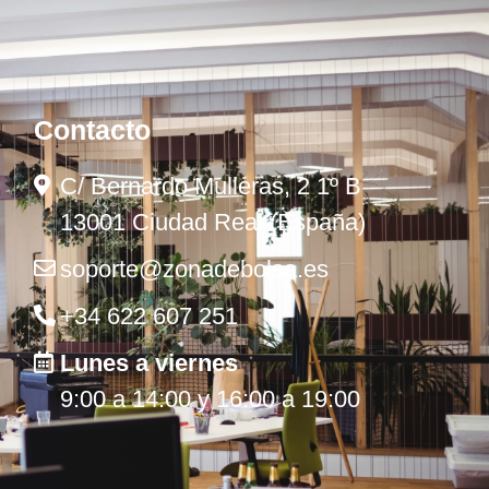
Contacto
C/ Bernardo Mulleras, 2 1º B
13001 Ciudad Real (España)
soporte@zonadebolsa.es
+34 622 607 251
Lunes a viernes
9:00 a 14:00 y 16:00 a 19:00