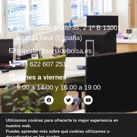
Contacto
C/ Bernardo Mulleras, 2 1º B 13001
Ciudad Real (España)
soporte@zonadebolsa.es
+34 622 607 251
Lunes a viernes
9:00 a 14:00 y 16:00 a 19:00
©
2026
Zona de Bolsa. Todos los derechos
Utilizamos cookies para ofrecerte la mejor experiencia en
reservados.
nuestra web.
Puedes aprender más sobre qué cookies utilizamos o
desactivarlas en los
ajustes
.