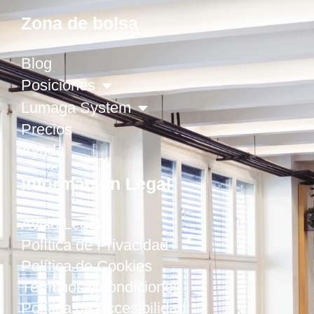
Zona de bolsa
Blog
Posiciones
Lumaga System
Precios
Ayuda
Información Legal
Aviso Legal
Política de Privacidad
Política de Cookies
Términos y condiciones
Política de Accesibilidad