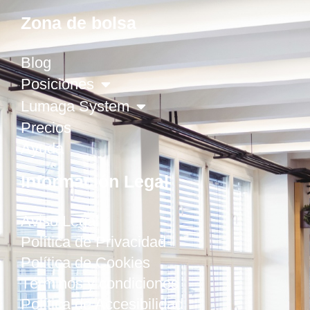
Zona de bolsa
Blog
Posiciones
Lumaga System
Precios
Ayuda
Información Legal
Aviso Legal
Política de Privacidad
Política de Cookies
Términos y condiciones
Política de Accesibilidad