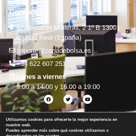
Contacto
C/ Bernardo Mulleras, 2 1º B 13001
Ciudad Real (España)
soporte@zonadebolsa.es
+34 622 607 251
Lunes a viernes
9:00 a 14:00 y 16:00 a 19:00
©
2026
Zona de Bolsa. Todos los derechos
Utilizamos cookies para ofrecerte la mejor experiencia en
reservados.
nuestra web.
Puedes aprender más sobre qué cookies utilizamos o
desactivarlas en los
ajustes
.