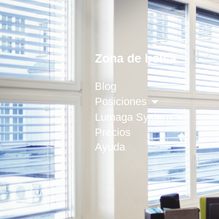
Zona de bolsa
Blog
Posiciones
Lumaga System
Precios
Ayuda