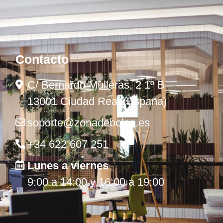
Contacto
C/ Bernardo Mulleras, 2 1º B
13001 Ciudad Real (España)
soporte@zonadebolsa.es
+34 622 607 251
Lunes a viernes
9:00 a 14:00 y 16:00 a 19:00