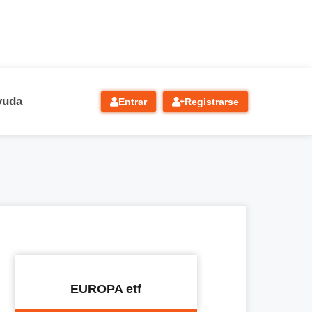
yuda
Entrar
Registrarse
EUROPA etf