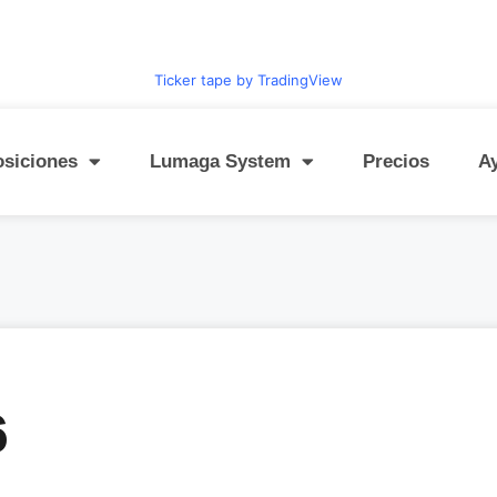
Ticker tape by TradingView
osiciones
Lumaga System
Precios
A
6