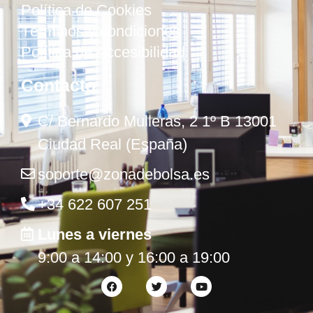
Política de Cookies
Términos y condiciones
Política de Accesibilidad
Contacto
C/ Bernardo Mulleras, 2 1º B 13001
Ciudad Real (España)
soporte@zonadebolsa.es
+34 622 607 251
Lunes a viernes
9:00 a 14:00 y 16:00 a 19:00