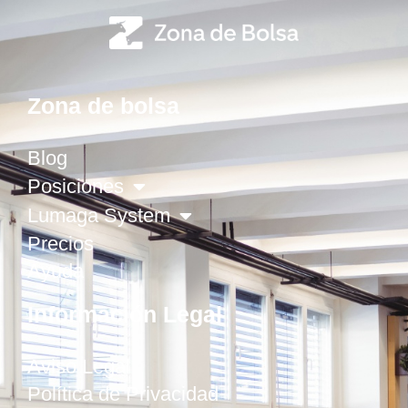
Zona de bolsa
Blog
Posiciones
Lumaga System
Precios
Ayuda
Información Legal
Aviso Legal
Política de Privacidad