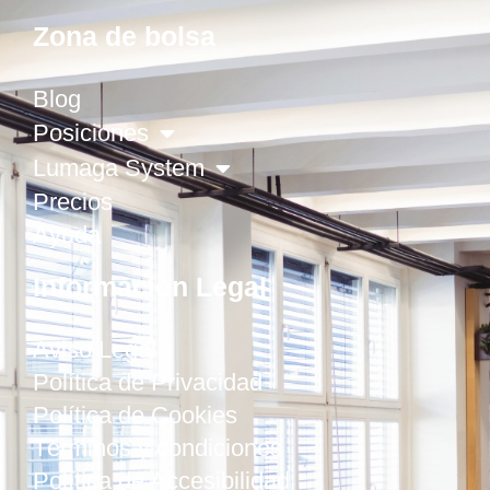
Zona de bolsa
Blog
Posiciones
Lumaga System
Precios
Ayuda
Información Legal
Aviso Legal
Política de Privacidad
Política de Cookies
Términos y condiciones
Política de Accesibilidad