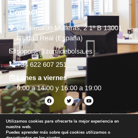
Contacto
C/ Bernardo Mulleras, 2 1º B 13001
Ciudad Real (España)
soporte@zonadebolsa.es
+34 622 607 251
Lunes a viernes
9:00 a 14:00 y 16:00 a 19:00
©
2026
Zona de Bolsa. Todos los derechos
Utilizamos cookies para ofrecerte la mejor experiencia en
reservados.
nuestra web.
Puedes aprender más sobre qué cookies utilizamos o
desactivarlas en los
ajustes
.