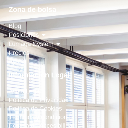
Zona de bolsa
Blog
Posiciones
Lumaga System
Precios
Ayuda
Información Legal
Aviso Legal
Política de Privacidad
Política de Cookies
Términos y condiciones
Política de Accesibilidad