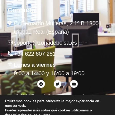
Contacto
C/ Bernardo Mulleras, 2 1º B 13001
Ciudad Real (España)
soporte@zonadebolsa.es
+34 622 607 251
Lunes a viernes
9:00 a 14:00 y 16:00 a 19:00
©
2026
Zona de Bolsa. Todos los derechos
Utilizamos cookies para ofrecerte la mejor experiencia en
reservados.
nuestra web.
Puedes aprender más sobre qué cookies utilizamos o
desactivarlas en los
ajustes
.