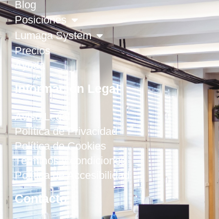
Blog
Posiciones
Lumaga System
Precios
Ayuda
Información Legal
Aviso Legal
Política de Privacidad
Política de Cookies
Términos y condiciones
Política de Accesibilidad
Contacto