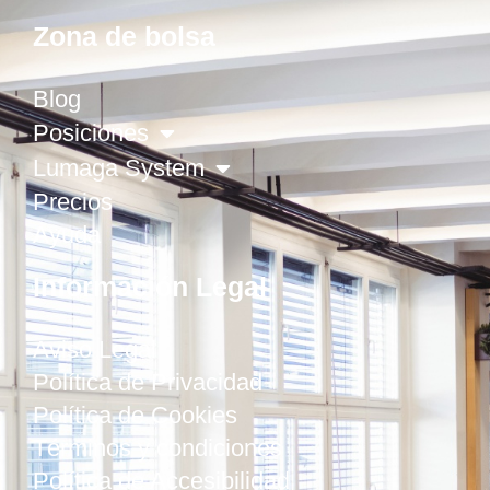
Zona de bolsa
Blog
Posiciones
Lumaga System
Precios
Ayuda
Información Legal
Aviso Legal
Política de Privacidad
Política de Cookies
Términos y condiciones
Política de Accesibilidad