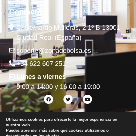
Contacto
C/ Bernardo Mulleras, 2 1º B 13001
Ciudad Real (España)
soporte@zonadebolsa.es
+34 622 607 251
Lunes a viernes
9:00 a 14:00 y 16:00 a 19:00
©
2026
Zona de Bolsa. Todos los derechos
Utilizamos cookies para ofrecerte la mejor experiencia en
reservados.
nuestra web.
Puedes aprender más sobre qué cookies utilizamos o
desactivarlas en los
ajustes
.