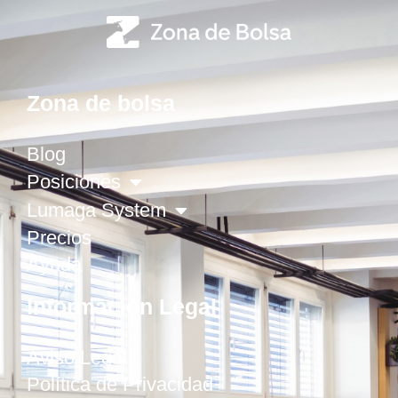
Zona de bolsa
Blog
Posiciones
Lumaga System
Precios
Ayuda
Información Legal
Aviso Legal
Política de Privacidad