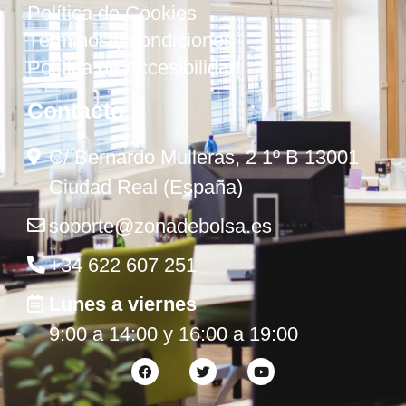
Política de Cookies
Términos y condiciones
Política de Accesibilidad
Contacto
C/ Bernardo Mulleras, 2 1º B 13001
Ciudad Real (España)
soporte@zonadebolsa.es
+34 622 607 251
Lunes a viernes
9:00 a 14:00 y 16:00 a 19:00