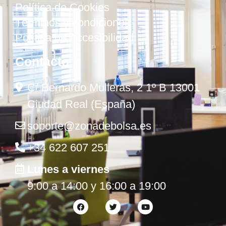
Política de Cookies
Términos y condiciones
Política de Accesibilidad
Contacto
C/ Bernardo Mulleras, 2 1º B 13001
Ciudad Real (España)
soporte@zonadebolsa.es
+34 622 607 251
Lunes a viernes
9:00 a 14:00 y 16:00 a 19:00